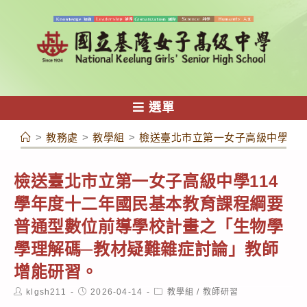
跳
轉
至
主
要
內
選單
容
>
教務處
>
教學組
>
檢送臺北市立第一女子高級中學11
檢送臺北市立第一女子高級中學114
學年度十二年國民基本教育課程綱要
普通型數位前導學校計畫之「生物學
學理解碼─教材疑難雜症討論」教師
增能研習。
Post
Post
Post
klgsh211
2026-04-14
教學組
/
教師研習
author:
published:
category: