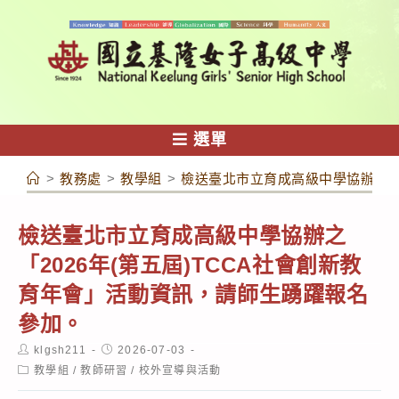
跳
轉
至
主
要
內
選單
容
>
教務處
>
教學組
>
檢送臺北市立育成高級中學協辦之「2
檢送臺北市立育成高級中學協辦之
「2026年(第五屆)TCCA社會創新教
育年會」活動資訊，請師生踴躍報名
參加。
Post
Post
klgsh211
2026-07-03
author:
published:
Post
教學組
/
教師研習
/
校外宣導與活動
category: