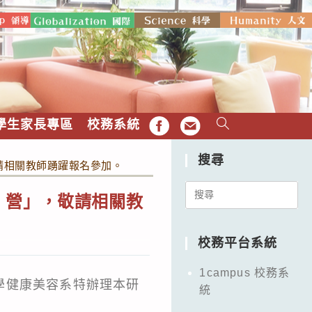
學生家長專區
校務系統
FB
EMAIL
搜尋
請相關教師踴躍報名參加。
Search
 營」，敬請相關教
for:
校務平台系統
1campus 校務系
學健康美容系特辦理本研
統