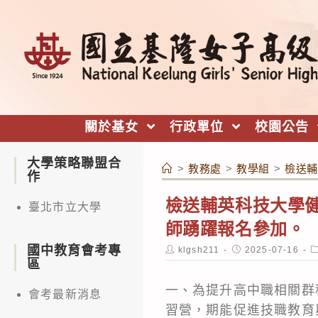
跳
轉
至
主
要
內
關於基女
行政單位
校園公告
容
大學策略聯盟合
>
教務處
>
教學組
>
檢送輔
作
檢送輔英科技大學
臺北市立大學
師踴躍報名參加。
國中教育會考專
Post
Post
P
klgsh211
2025-07-16
author:
published:
c
區
一、為提升高中職相關群
會考最新消息
習營，期能促進技職教育