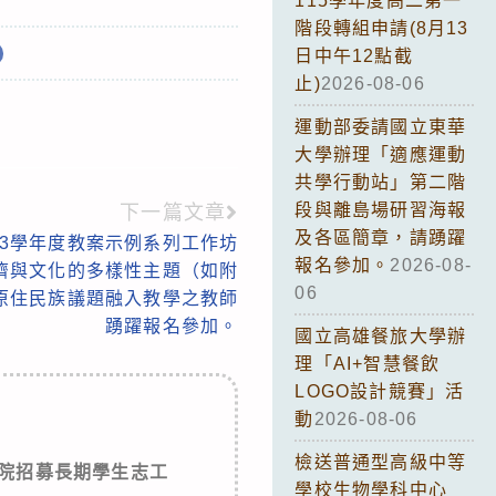
115學年度高二第一
階段轉組申請(8月13
日中午12點截
止)
2026-08-06
運動部委請國立東華
大學辦理「適應運動
共學行動站」第二階
段與離島場研習海報
下一篇文章
及各區簡章，請踴躍
13學年度教案示例系列工作坊
報名參加。
2026-08-
濟與文化的多樣性主題（如附
06
原住民族議題融入教學之教師
踴躍報名參加。
國立高雄餐旅大學辦
理「AI+智慧餐飲
LOGO設計競賽」活
動
2026-08-06
檢送普通型高級中等
院招募長期學生志工
學校生物學科中心