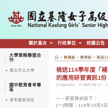
跳
轉
至
主
要
內
關於基女
行政單位
校園公告
容
大學策略聯盟合
>
教務處
>
教學組
>
檢送1
作
檢送114學年度「
臺北市立大學
的應用研習資訊1
國中教育會考專
Post
Post
P
klgsh211
2025-09-17
author:
published:
c
區
一、研習資訊如下：
會考最新消息
(一)時間：114年10月3