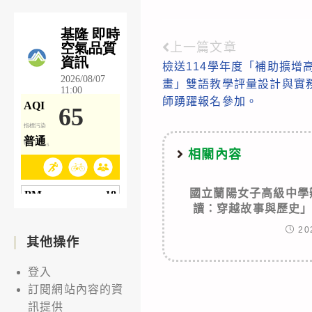
上一篇文章
Read
檢送114學年度「補助擴增
more
畫」雙語教學評量設計與實
articles
師踴躍報名參加。
相關內容
國立蘭陽女子高級中學
讀：穿越故事與歷史
20
其他操作
登入
訂閱網站內容的資
訊提供