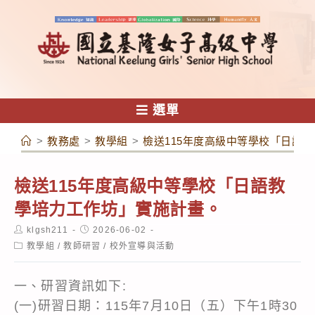
跳
轉
至
主
要
內
選單
容
>
教務處
>
教學組
>
檢送115年度高級中等學校「日語
檢送115年度高級中等學校「日語教
學培力工作坊」實施計畫。
Post
Post
klgsh211
2026-06-02
author:
published:
Post
教學組
/
教師研習
/
校外宣導與活動
category:
一、研習資訊如下:
(一)研習日期：115年7月10日（五）下午1時30