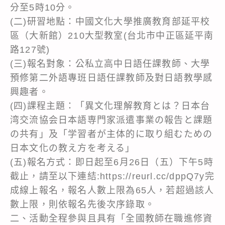
分至5時10分。
(二)研習地點：中國文化大學推廣教育部延平校
區（大新館）210大型教室(台北市中正區延平南
路127號)
(三)報名對象：公私立高中日語任課教師、大學
預修第二外語專班日語任課教師及對日語教學感
興趣者。
(四)課程主題：「異文化理解教育とは？日本台
湾交流協会日本語専門家派遣事業の報告と課題
の共有」及「学習者が主体的に取り組むための
日本文化の教え方を考える」
(五)報名方式：即日起至6月26日（五）下午5時
截止，請至以下連結:https://reurl.cc/dppQ7y完
成線上報名，報名人數上限為65人，若超過該人
數上限，則依報名先後次序錄取。
二、活動全程參與且具有「全國教師在職進修資