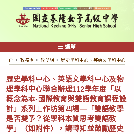
跳
轉
至
主
要
內
選單
容
>
教務處
>
教學組
>
歷史學科中心、英語文學科中心及物
歷史學科中心、英語文學科中心及物
理學科中心聯合辦理112學年度「以
概念為本-國際教育與雙語教育課程設
計」系列工作坊第四場—「雙語教學
是否雙予？從學科本質思考雙語教
學」（如附件），請轉知並鼓勵歷史