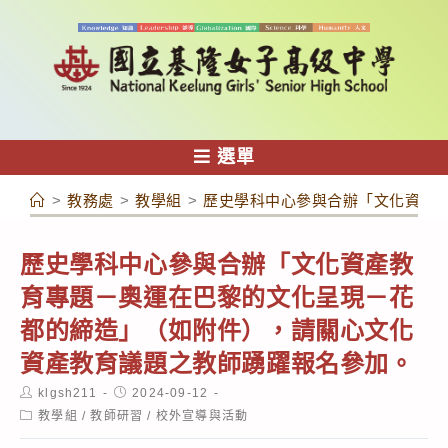
跳
轉
至
主
要
內
選單
容
>
教務處
>
教學組
>
歷史學科中心參與合辦「文化資產
歷史學科中心參與合辦「文化資產教
育專題－奧運在巴黎的文化呈現－花
都的締造」（如附件），請關心文化
資產教育議題之教師踴躍報名參加。
Post
Post
klgsh211
2024-09-12
author:
published:
Post
教學組
/
教師研習
/
校外宣導與活動
category: