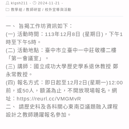
Post
Post
klgsh211
2024-11-21
author:
published:
Post
教學組
/
教師研習
/
校外宣導與活動
category:
一、 旨揭工作坊資訊如下：
(一) 活動時間：113年12月8日 (星期日)，下午1
時至下午5時。
(二) 活動地點：臺中市立臺中一中莊敬樓二樓
「第一會議室」。
(三) 講師：國立成功大學歷史學系退休教授 鄭
永常教授。
(四) 報名方式：即日起至12月2日(星期一)12:00
前，或50人，額滿為止，不開放現場報名。網
址：https://reurl.cc/VMGMvR
二、 請歷史科及各科關心東南亞議題融入課程
設計之教師踴躍報名參加。