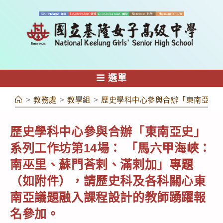
跳
轉
至
主
要
內
選單
容
>
教務處
>
教學組
>
歷史學科中心參與合辦「東南亞史」
歷史學科中心參與合辦「東南亞史」
系列工作坊第14場： 「馬六甲海峽：
南巫里、蘇門荅剌、滿剌加」專題
（如附件），請歷史科及各科關心東
南亞議題融入課程設計的教師踴躍報
名參加。