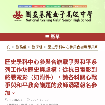
跳
轉
至
主
要
內
選單
容
>
教務處
>
教學組
>
歷史學科中心參與合辦戰爭與和平
歷史學科中心參與合辦戰爭與和平系
列工作坊歷史與虛構：從抗日電影到
終戰電影（如附件），請各科關心戰
爭與和平教育議題的教師踴躍報名參
加。
Post
Post
klgsh211
2024-12-19
author:
published:
Post