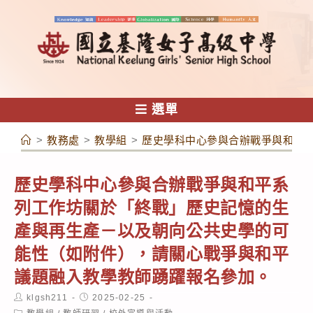
跳
轉
至
主
要
內
選單
容
>
教務處
>
教學組
>
歷史學科中心參與合辦戰爭與和平
歷史學科中心參與合辦戰爭與和平系
列工作坊關於「終戰」歷史記憶的生
產與再生產－以及朝向公共史學的可
能性（如附件），請關心戰爭與和平
議題融入教學教師踴躍報名參加。
Post
Post
klgsh211
2025-02-25
author:
published:
Post