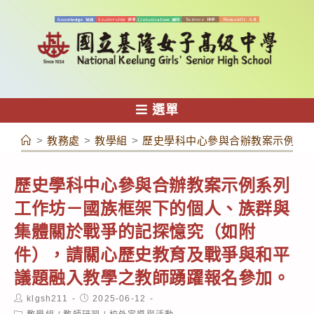
跳
轉
至
主
要
內
選單
容
>
教務處
>
教學組
>
歷史學科中心參與合辦教案示例系
歷史學科中心參與合辦教案示例系列
工作坊－國族框架下的個人、族群與
集體關於戰爭的記探憶究（如附
件），請關心歷史教育及戰爭與和平
議題融入教學之教師踴躍報名參加。
Post
Post
klgsh211
2025-06-12
author:
published:
Post