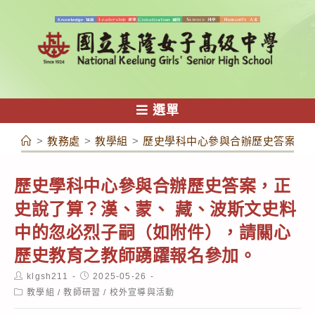
跳
轉
至
主
要
內
選單
容
>
教務處
>
教學組
>
歷史學科中心參與合辦歷史答案，
歷史學科中心參與合辦歷史答案，正
史說了算？漢、蒙、 藏、波斯文史料
中的忽必烈子嗣（如附件），請關心
歷史教育之教師踴躍報名參加。
Post
Post
klgsh211
2025-05-26
author:
published:
Post
教學組
/
教師研習
/
校外宣導與活動
category: