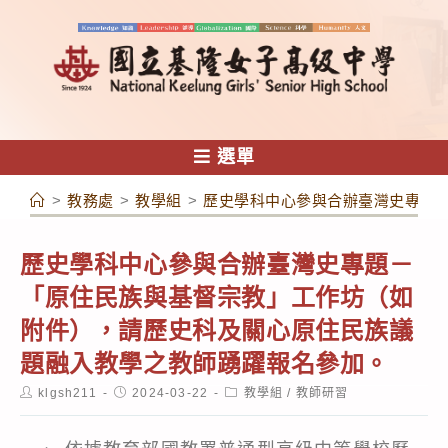
跳
轉
至
主
要
內
選單
容
>
教務處
>
教學組
>
歷史學科中心參與合辦臺灣史專題
歷史學科中心參與合辦臺灣史專題－
「原住民族與基督宗教」工作坊（如
附件），請歷史科及關心原住民族議
題融入教學之教師踴躍報名參加。
Post
Post
Post
klgsh211
2024-03-22
教學組
/
教師研習
author:
published:
category: