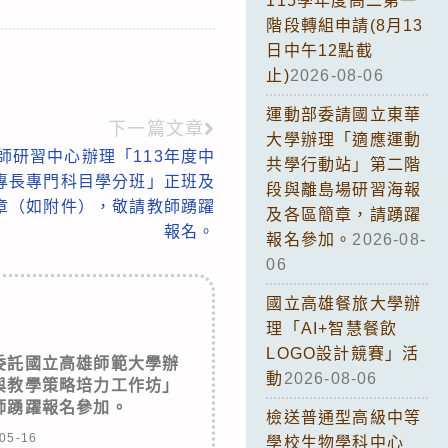
115學年度高二第一
階段轉組申請(8月13
日中午12點截
止)
2026-08-06
運動部委請國立東華
下一篇文章
大學辦理「適應運動
師研習中心辦理「113年度中
共學行動站」第二階
專長專門科目學分班」正班及
段與離島場研習海報
章（如附件），敬請教師踴躍
及各區簡章，請踴躍
報名。
報名參加。
2026-08-
06
國立高雄餐旅大學辦
理「AI+智慧餐飲
LOGO設計競賽」活
委託國立高雄師範大學辦
動
2026-08-06
與教學策略培力工作坊」
師踴躍報名參加。
檢送普通型高級中等
05-16
學校生物學科中心