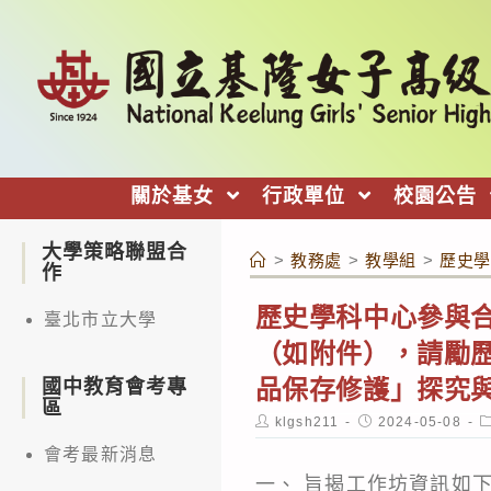
跳
轉
至
主
要
內
關於基女
行政單位
校園公告
容
大學策略聯盟合
>
教務處
>
教學組
>
歷史學
作
歷史學科中心參與合
臺北市立大學
（如附件），請勵
品保存修護」探究
國中教育會考專
區
Post
Post
P
klgsh211
2024-05-08
author:
published:
c
會考最新消息
一、 旨揭工作坊資訊如