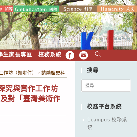
學生家長專區
校務系統
FB
EMAIL
搜尋
作工作坊（如附件），請勵歷史科、美術科、化學科、生活科技科
Search
探究與實作工作坊
for:
師及對「臺灣美術作
校務平台系統
1campus 校務系
統