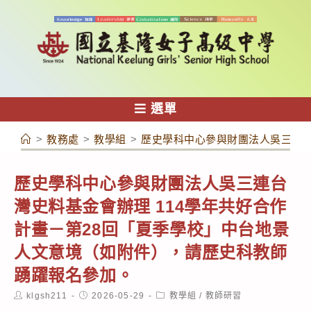
跳
轉
至
主
要
內
選單
容
>
教務處
>
教學組
>
歷史學科中心參與財團法人吳三連台
歷史學科中心參與財團法人吳三連台
灣史料基金會辦理 114學年共好合作
計畫－第28回「夏季學校」中台地景
人文意境（如附件），請歷史科教師
踴躍報名參加。
Post
Post
Post
klgsh211
2026-05-29
教學組
/
教師研習
author:
published:
category: