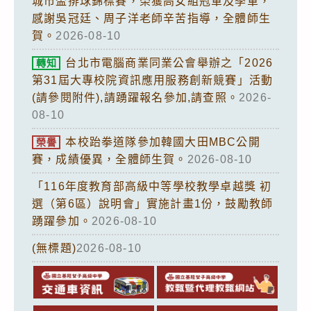
城市盃排球錦標賽，榮獲高女組冠軍及季軍，
感謝吳冠廷、周子洋老師辛苦指導，全體師生
賀。
2026-08-10
台北市電腦商業同業公會舉辦之「2026
轉知
第31屆大專校院資訊應用服務創新競賽」活動
(請參閱附件),請踴躍報名參加,請查照。
2026-
08-10
本校跆拳道隊參加韓國大田MBC公開
榮譽
賽，成績優異，全體師生賀。
2026-08-10
「116年度教育部高級中等學校教學卓越獎 初
選（第6區）說明會」實施計畫1份，鼓勵教師
踴躍參加。
2026-08-10
(無標題)
2026-08-10