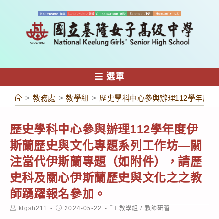
跳
轉
至
主
要
內
選單
容
>
教務處
>
教學組
>
歷史學科中心參與辦理112學年度
歷史學科中心參與辦理112學年度伊
斯蘭歷史與文化專題系列工作坊—關
注當代伊斯蘭專題（如附件），請歷
史科及關心伊斯蘭歷史與文化之之教
師踴躍報名參加。
Post
Post
Post
klgsh211
2024-05-22
教學組
/
教師研習
author:
published:
category: