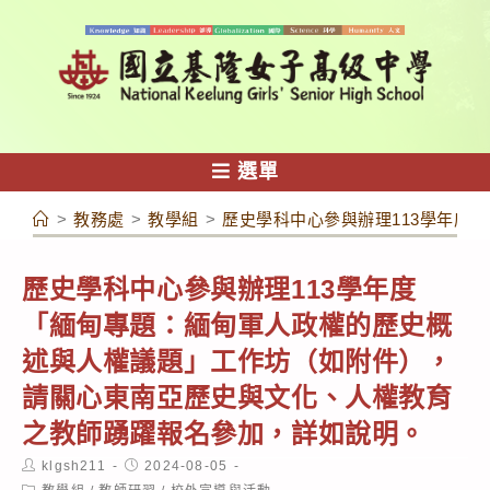
跳
轉
至
主
要
內
選單
容
>
教務處
>
教學組
>
歷史學科中心參與辦理113學年度
歷史學科中心參與辦理113學年度
「緬甸專題：緬甸軍人政權的歷史概
述與人權議題」工作坊（如附件），
請關心東南亞歷史與文化、人權教育
之教師踴躍報名參加，詳如說明。
Post
Post
klgsh211
2024-08-05
author:
published:
Post