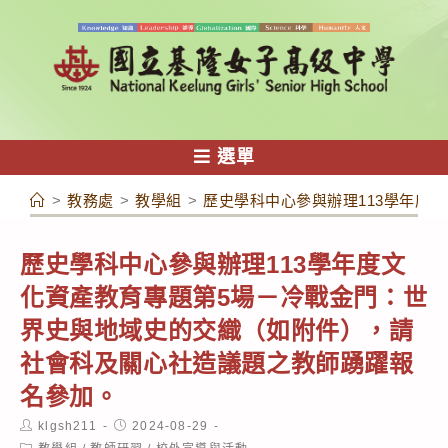
跳
轉
至
主
要
內
選單
容
>
教務處
>
教學組
>
歷史學科中心參與辦理113學年度
歷史學科中心參與辦理113學年度文
化資產教育專題第5場－冷戰金門：世
界史與地域史的交織（如附件），請
社會科及關心社造議題之教師踴躍報
名參加。
Post
Post
klgsh211
2024-08-29
author:
published:
Post