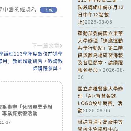
115學年度高二第一
階段轉組申請(8月13
高中營的經驗為
下載
日中午12點截
止)
2026-08-06
運動部委請國立東華
大學辦理「適應運動
下一篇文章
共學行動站」第二階
學辦理113學年度數位前導學
段與離島場研習海報
具應用」教師增能研習，敬請教
及各區簡章，請踴躍
師踴躍參與。
報名參加。
2026-08-
06
國立高雄餐旅大學辦
理「AI+智慧餐飲
LOGO設計競賽」活
理系舉辦「休閒產業夢想
動
2026-08-06
」專業探索營活動
檢送普通型高級中等
11-27
學校生物學科中心