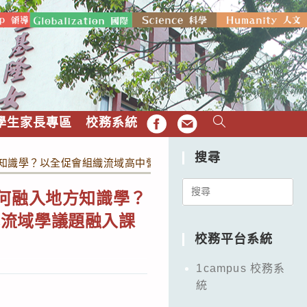
學生家長專區
校務系統
FB
EMAIL
搜尋
方知識學？以全促會組織流域高中營的經驗為例（如附件），請各
Search
如何融入地方知識學？
for:
心流域學議題融入課
校務平台系統
1campus 校務系
統