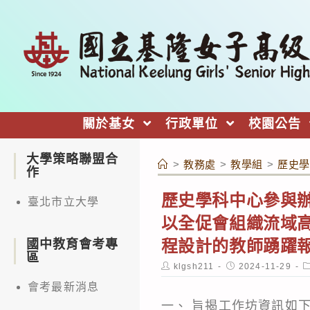
跳
轉
至
主
要
內
關於基女
行政單位
校園公告
容
大學策略聯盟合
>
教務處
>
教學組
>
歷史學
作
歷史學科中心參與辦
臺北市立大學
以全促會組織流域
程設計的教師踴躍
國中教育會考專
區
Post
Post
P
klgsh211
2024-11-29
author:
published:
c
會考最新消息
一、 旨揭工作坊資訊如