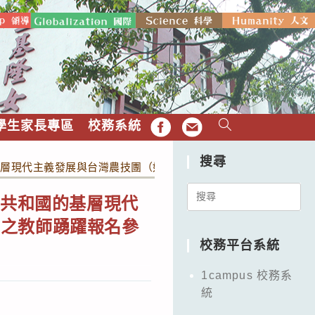
學生家長專區
校務系統
FB
EMAIL
搜尋
的基層現代主義發展與台灣農技團（如附件），請歷史科及關心歷史
Search
南共和國的基層現代
for:
育之教師踴躍報名參
校務平台系統
1campus 校務系
統