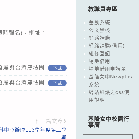
教職員專區
差勤系統
公文簽核
臨時報名)。網址：
網路請購
網路請購(備用)
維修登記
場地借用
義發展與台灣農技團
下載
場地借用申請單
基隆女中Newplus
義發展與台灣農技團
下載
系統
網站維護之css使
用說明
基隆女中校園行
下一篇文章
事曆
科中心辦理113學年度第二學
期