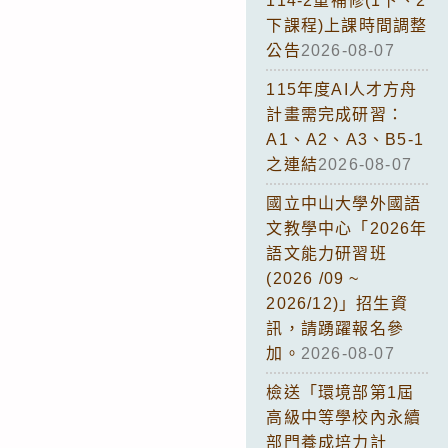
114-2重補修(1下、2
下課程)上課時間調整
公告
2026-08-07
115年度AI人才方舟
計畫需完成研習：
A1、A2、A3、B5-1
之連結
2026-08-07
國立中山大學外國語
文教學中心「2026年
語文能力研習班
(2026 /09 ~
2026/12)」招生資
訊，請踴躍報名參
加。
2026-08-07
檢送「環境部第1屆
高級中等學校內永續
部門養成培力計