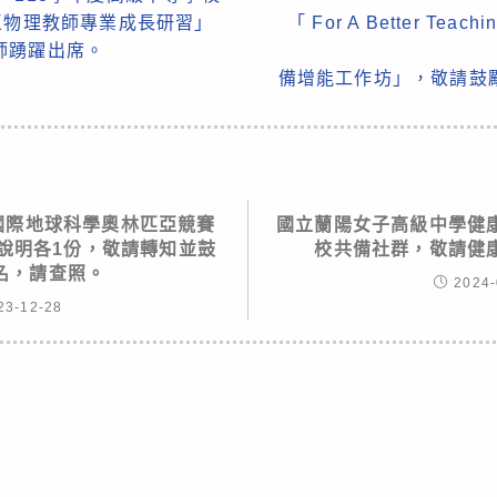
區物理教師專業成長研習」
「 For A Better Teac
師踴躍出席。
備增能工作坊」，敬請鼓
屆國際地球科學奧林匹亞競賽
國立蘭陽女子高級中學健
說明各1份，敬請轉知並鼓
校共備社群，敬請健
名，請查照。
2024-
23-12-28