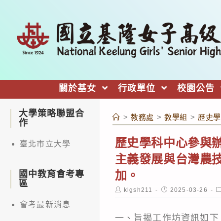
跳
轉
至
主
要
內
關於基女
行政單位
校園公告
容
大學策略聯盟合
>
教務處
>
教學組
>
歷史學
作
歷史學科中心參與辦
臺北市立大學
主義發展與台灣農
加。
國中教育會考專
區
Post
Post
P
klgsh211
2025-03-26
author:
published:
c
會考最新消息
一、旨揭工作坊資訊如下