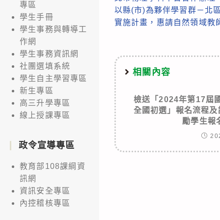
articles
專區
以縣(市)為夥伴學習群－北
學生手冊
實施計畫，惠請自然領域教
學生事務與轉導工
作網
學生事務資訊網
社團選填系統
相關內容
學生自主學習專區
新生專區
檢送「2024年第17
高三升學專區
全國初選」報名流程及
線上授課專區
勵學生報
20
政令宣導專區
教育部108課綱資
訊網
資訊安全專區
內控稽核專區