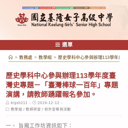
跳
轉
至
主
要
內
選單
容
>
教務處
>
教學組
>
歷史學科中心參與辦理113學年度
歷史學科中心參與辦理113學年度臺
灣史專題－「臺灣棒球一百年」專題
演講，請教師踴躍報名參加。
Post
Post
klgsh211
2024-12-12
author:
published:
Post
教學組
/
教師研習
/
校外宣導與活動
category:
一、 旨揭工作坊資訊如下：