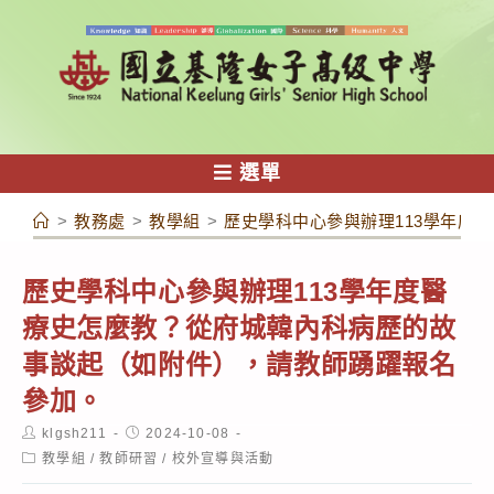
跳
轉
至
主
要
內
選單
容
>
教務處
>
教學組
>
歷史學科中心參與辦理113學年度
歷史學科中心參與辦理113學年度醫
療史怎麼教？從府城韓內科病歷的故
事談起（如附件），請教師踴躍報名
參加。
Post
Post
klgsh211
2024-10-08
author:
published:
Post
教學組
/
教師研習
/
校外宣導與活動
category: