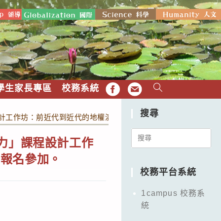
學生家長專區
校務系統
FB
EMAIL
搜尋
設計工作坊：前近代到近代的地權演變（如附件），請歷史科教師踴
Search
力」課程設計工作
for:
躍報名參加。
校務平台系統
1campus 校務系
統