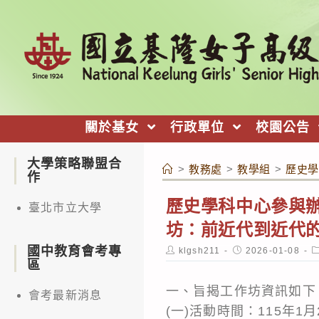
跳
轉
至
主
要
內
關於基女
行政單位
校園公告
容
大學策略聯盟合
>
教務處
>
教學組
>
歷史學
作
歷史學科中心參與辦
臺北市立大學
坊：前近代到近代
國中教育會考專
Post
Post
P
klgsh211
2026-01-08
author:
published:
c
區
一、旨揭工作坊資訊如下
會考最新消息
(一)活動時間：115年1