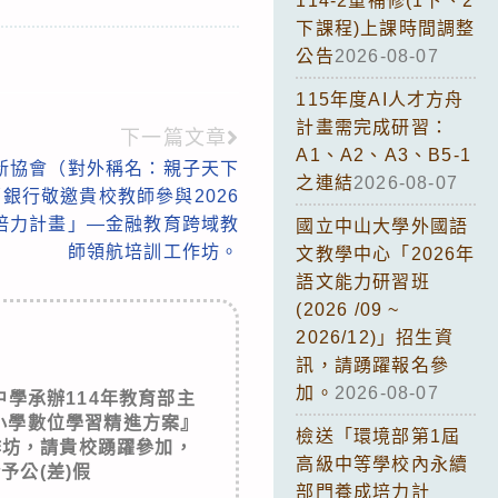
114-2重補修(1下、2
下課程)上課時間調整
公告
2026-08-07
115年度AI人才方舟
計畫需完成研習：
下一篇文章
A1、A2、A3、B5-1
新協會（對外稱名：親子天下
之連結
2026-08-07
銀行敬邀貴校教師參與2026
培力計畫」—金融教育跨域教
國立中山大學外國語
師領航培訓工作坊。
文教學中心「2026年
語文能力研習班
(2026 /09 ~
2026/12)」招生資
訊，請踴躍報名參
加。
2026-08-07
學承辦114年教育部主
小學數位學習精進方案』
檢送「環境部第1屆
作坊，請貴校踴躍參加，
高級中等學校內永續
予公(差)假
部門養成培力計