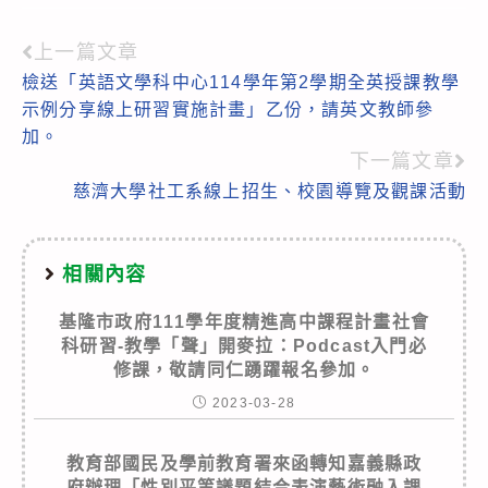
上一篇文章
Read
檢送「英語文學科中心114學年第2學期全英授課教學
more
示例分享線上研習實施計畫」乙份，請英文教師參
articles
加。
下一篇文章
慈濟大學社工系線上招生、校園導覽及觀課活動
相關內容
基隆市政府111學年度精進高中課程計畫社會
科研習-教學「聲」開麥拉：Podcast入門必
修課，敬請同仁踴躍報名參加。
2023-03-28
教育部國民及學前教育署來函轉知嘉義縣政
府辦理「性別平等議題結合表演藝術融入課