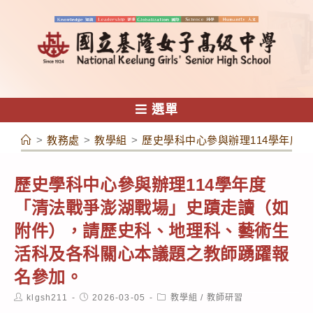
跳
轉
至
主
要
內
選單
容
>
教務處
>
教學組
>
歷史學科中心參與辦理114學年度
歷史學科中心參與辦理114學年度
「清法戰爭澎湖戰場」史蹟走讀（如
附件），請歷史科、地理科、藝術生
活科及各科關心本議題之教師踴躍報
名參加。
Post
Post
Post
klgsh211
2026-03-05
教學組
/
教師研習
author:
published:
category: