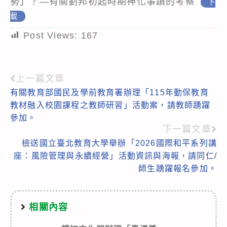
勢」？—有關劉邦初起時期神化事蹟的考察
下
載
Post Views:
167
上一篇文章
Read
有關教育部國民及學前教育署辦理「115年動保教育
more
教材融入校園課程之教師研習」活動案，請教師踴躍
articles
參加。
下一篇文章
檢送國立臺北教育大學舉辦「2026國際和平系列講
座：風險管理與永續經營」活動資訊與海報，請同仁/
師生踴躍報名參加。
相關內容