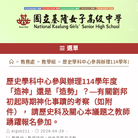
跳
轉
至
主
要
內
選單
容
>
教務處
>
教學組
>
歷史學科中心參與辦理114學年度
歷史學科中心參與辦理114學年度
「造神」還是「造勢」？—有關劉邦
初起時期神化事蹟的考察（如附
件）， 請歷史科及關心本議題之教師
踴躍報名參加。
Post
Post
klgsh211
2026-04-29
author:
published:
Post