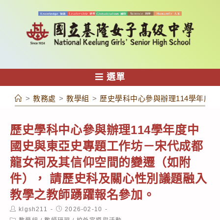
跳
轉
至
主
要
內
選單
容
>
教務處
>
教學組
>
歷史學科中心參與辦理114學年度
歷史學科中心參與辦理114學年度中
國史與東亞史專題工作坊－宋代成都
龍女祠及其信仰空間的變遷（如附
件）， 請歷史科及關心性別議題融入
教學之教師踴躍報名參加。
Post
Post
klgsh211
2026-02-10
author:
published:
Post