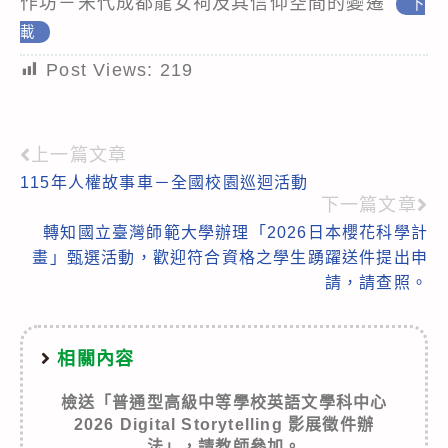
作坊－宋代成都龍女祠及其信仰空間的變遷
下
載
Post Views:
219
上一篇文章
Read
115年人權故事車－全國校園巡迴活動
more
下一篇文章
articles
轉知國立臺灣師範大學辦理「2026日本櫻花科學計
畫」甄選活動，歡迎符合資格之學生踴躍送件提出申
請，請查照。
相關內容
檢送「普通型高級中等學校英語文學科中心
2026 Digital Storytelling 影展徵件辦
法」，請教師參加。