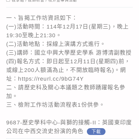
教學組
/
教師研習
/
校外宣導與活動
category:
一、旨揭工作坊資訊如下：
(一)活動時間：114年12月17日(星期三)，晚上
19:30至晚上21:30。
(二)活動地點：採線上演講方式進行。
(三)講師：國立中興大學歷史學系 游博清副教授
(四)報名方式：即日起至12月11日(星期四)前，
或線上200人額滿為止，不開放臨時報名)。網
址：https://reurl.cc/9bG74Y
二、請歷史科及關心本議題之教師踴躍報名參
加。
三、檢附工作坊活動流程表1份供參。
9687-歷史學科中心-與獅的接觸-II：英國東印度
公司在中西交流史扮演的角色
下載