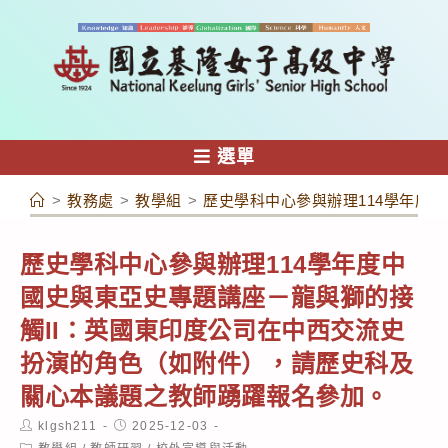
跳
轉
至
主
要
內
選單
容
>
教務處
>
教學組
>
歷史學科中心參與辦理114學年度
歷史學科中心參與辦理114學年度中
國史與東亞史專題講座－龍與獅的接
觸II：英國東印度公司在中西交流史
扮演的角色（如附件），請歷史科及
關心本議題之教師踴躍報名參加。
Post
Post
klgsh211
2025-12-03
author:
published:
Post