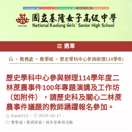
跳
轉
至
主
要
內
選單
容
>
教務處
>
教學組
>
歷史學科中心參與辦理114學年度
歷史學科中心參與辦理114學年度二
林蔗農事件100年專題演講及工作坊
（如附件），請歷史科及關心二林蔗
農事件議題的教師踴躍報名參加。
Post
Post
klgsh211
2025-10-17
author:
published:
Post
教學組
/
教師研習
/
校外宣導與活動
category: