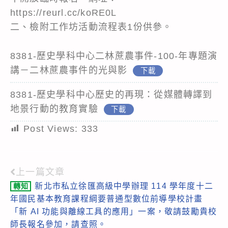
https://reurl.cc/koRE0L
二、檢附工作坊活動流程表1份供參。
8381-歷史學科中心二林蔗農事件-100-年專題演
講－二林蔗農事件的光與影
下載
8381-歷史學科中心歷史的再現：從媒體轉譯到
地景行動的教育實驗
下載
Post Views:
333
上一篇文章
Read
新北市私立徐匯高級中學辦理 114 學年度十二
轉知
more
年國民基本教育課程綱要普通型數位前導學校計畫
articles
「新 AI 功能與離線工具的應用」一案，敬請鼓勵貴校
師長報名參加，請查照。