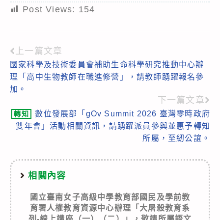
Post Views:
154
上一篇文章
Read
國家科學及技術委員會補助生命科學研究推動中心辦
more
理「高中生物教師在職進修營」，請教師踴躍報名參
articles
加。
下一篇文章
數位發展部「gOv Summit 2026 臺灣零時政府
轉知
雙年會」活動相關資訊，請踴躍派員參與並惠予轉知
所屬，至紉公誼。
相關內容
國立臺南女子高級中學教育部國民及學前教
育署人權教育資源中心辦理「大屠殺教育系
列-線上講座（一）（二）」，敬請所屬語文