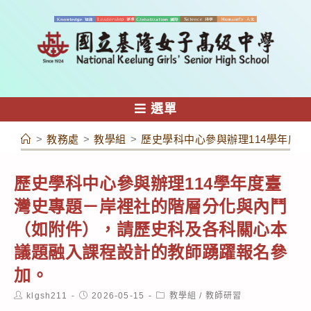
跳
轉
至
主
要
內
選單
容
>
教務處
>
教學組
>
歷史學科中心參與辦理114學年度
歷史學科中心參與辦理114學年度臺
灣史專題－岸裡社的階層分化與內鬥
（如附件），請歷史科及各科關心本
議題融入課程設計的教師踴躍報名參
加。
Post
Post
Post
klgsh211
2026-05-15
教學組
/
教師研習
author:
published:
category: