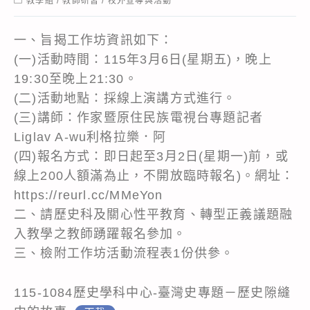
教學組
/
教師研習
/
校外宣導與活動
category:
一、旨揭工作坊資訊如下：
(一)活動時間：115年3月6日(星期五)，晚上
19:30至晚上21:30。
(二)活動地點：採線上演講方式進行。
(三)講師：作家暨原住民族電視台專題記者
Liglav A-wu利格拉樂．阿
(四)報名方式：即日起至3月2日(星期一)前，或
線上200人額滿為止，不開放臨時報名)。網址：
https://reurl.cc/MMeYon
二、請歷史科及關心性平教育、轉型正義議題融
入教學之教師踴躍報名參加。
三、檢附工作坊活動流程表1份供參。
115-1084歷史學科中心-臺灣史專題－歷史隙縫