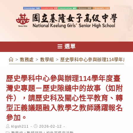
跳
轉
至
主
要
內
選單
容
>
教務處
>
教學組
>
歷史學科中心參與辦理114學年度
歷史學科中心參與辦理114學年度臺
灣史專題－歷史隙縫中的故事（如附
件），請歷史科及關心性平教育、轉
型正義議題融入教學之教師踴躍報名
參加。
Post
Post
klgsh211
2026-02-12
author:
published:
Post