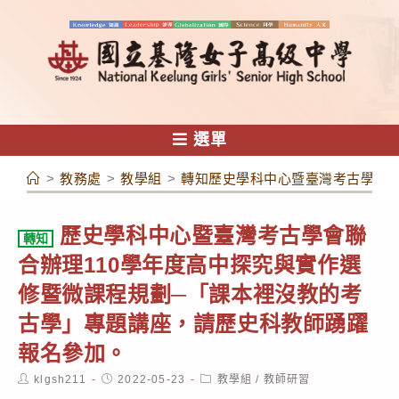
跳
轉
至
主
要
內
選單
容
>
教務處
>
教學組
>
轉知歷史學科中心暨臺灣考古學會聯
歷史學科中心暨臺灣考古學會聯
轉知
合辦理110學年度高中探究與實作選
修暨微課程規劃─「課本裡沒教的考
古學」專題講座，請歷史科教師踴躍
報名參加。
Post
Post
Post
klgsh211
2022-05-23
教學組
/
教師研習
author:
published:
category: