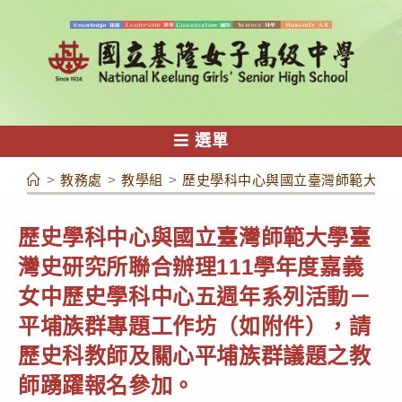
跳
轉
至
主
要
內
選單
容
>
教務處
>
教學組
>
歷史學科中心與國立臺灣師範大學臺
歷史學科中心與國立臺灣師範大學臺
灣史研究所聯合辦理111學年度嘉義
女中歷史學科中心五週年系列活動－
平埔族群專題工作坊（如附件），請
歷史科教師及關心平埔族群議題之教
師踴躍報名參加。