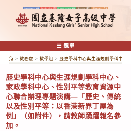
跳
轉
至
主
要
內
選單
容
>
教務處
>
教學組
>
歷史學科中心與生涯規劃學科中心
歷史學科中心與生涯規劃學科中心、
家政學科中心、性別平等教育資源中
心聯合辦理專題演講—「歷史、傳統
以及性別平等：以香港新界丁屋為
例」（如附件），請教師踴躍報名參
加。