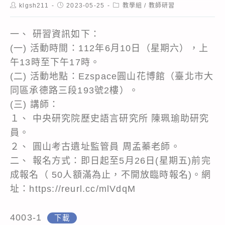
Post
Post
Post
klgsh211
2023-05-25
教學組
/
教師研習
author:
published:
category:
一、 研習資訊如下：
(一) 活動時間：112年6月10日（星期六），上
午13時至下午17時。
(二) 活動地點：Ezspace圓山花博館（臺北市大
同區承德路三段193號2樓）。
(三) 講師：
１、 中央研究院歷史語言研究所 陳珮瑜助研究
員。
２、 圓山考古遺址監管員 周孟蓁老師。
二、 報名方式：即日起至5月26日(星期五)前完
成報名（ 50人額滿為止，不開放臨時報名)。網
址：https://reurl.cc/mlVdqM
4003-1
下載