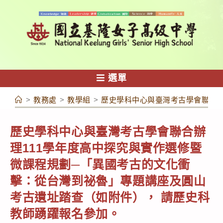
跳
轉
至
主
要
內
選單
容
>
教務處
>
教學組
>
歷史學科中心與臺灣考古學會聯合辦
歷史學科中心與臺灣考古學會聯合辦
理111學年度高中探究與實作選修暨
微課程規劃─「異國考古的文化衝
擊：從台灣到祕魯」專題講座及圓山
考古遺址踏查（如附件）， 請歷史科
教師踴躍報名參加。