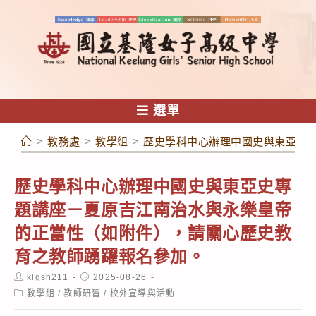
跳
轉
至
主
要
內
選單
容
>
教務處
>
教學組
>
歷史學科中心辦理中國史與東亞史
歷史學科中心辦理中國史與東亞史專
題講座－夏原吉江南治水與永樂皇帝
的正當性（如附件），請關心歷史教
育之教師踴躍報名參加。
Post
Post
klgsh211
2025-08-26
author:
published:
Post
教學組
/
教師研習
/
校外宣導與活動
category: