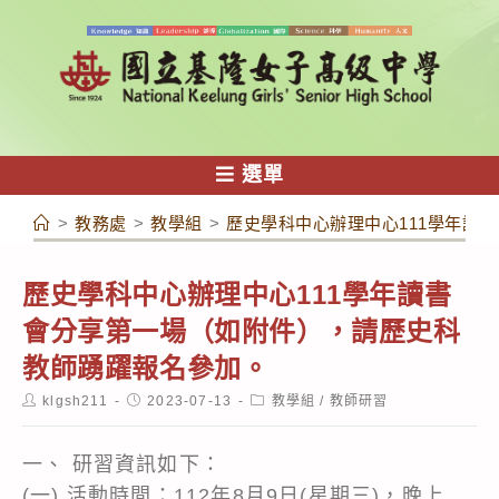
跳
轉
至
主
要
內
選單
容
>
教務處
>
教學組
>
歷史學科中心辦理中心111學年讀
歷史學科中心辦理中心111學年讀書
會分享第一場（如附件），請歷史科
教師踴躍報名參加。
Post
Post
Post
klgsh211
2023-07-13
教學組
/
教師研習
author:
published:
category:
一、 研習資訊如下：
(一) 活動時間：112年8月9日(星期三)，晚上