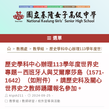
跳
轉
至
主
要
內
選單
容
>
教務處
>
教學組
>
歷史學科中心辦理113學年度世界史
歷史學科中心辦理113學年度世界史
專題－西班牙人與艾爾摩莎島（1571-
1642）（如附件），請歷史科及關心
世界史之教師踴躍報名參加。
Post
Post
klgsh211
2024-09-25
author:
published:
Post
教學組
/
教師研習
/
校外宣導與活動
category: