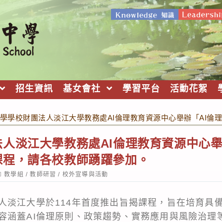
招生資訊
基女會社
學習平台
活動花絮
學學校財團法人淡江大學教務處AI倫理教育資源中心舉辦「AI倫
人淡江大學教務處AI倫理教育資源中心舉
課程，請各校教師踴躍參加。
ost
教學組
/
教師研習
/
校外宣導與活動
ategory:
人淡江大學於114年首度推出旨揭課程，旨在培育具備
容涵蓋AI倫理原則、政策趨勢、實務應用與風險治理等