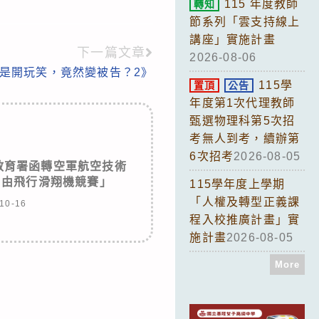
115 年度教師
轉知
節系列「雲支持線上
講座」實施計畫
下一篇文章
2026-08-06
是開玩笑，竟然變被告？2》
115學
置頂
公告
年度第1次代理教師
甄選物理科第5次招
考無人到考，續辦第
6次招考
2026-08-05
教育署函轉空軍航空技術
自由飛行滑翔機競賽」
115學年度上學期
「人權及轉型正義課
10-16
程入校推廣計畫」實
施計畫
2026-08-05
More