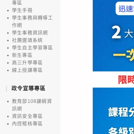
專區
學生手冊
學生事務與轉導工
作網
學生事務資訊網
社團選填系統
學生自主學習專區
新生專區
高三升學專區
線上授課專區
政令宣導專區
教育部108課綱資
訊網
資訊安全專區
內控稽核專區