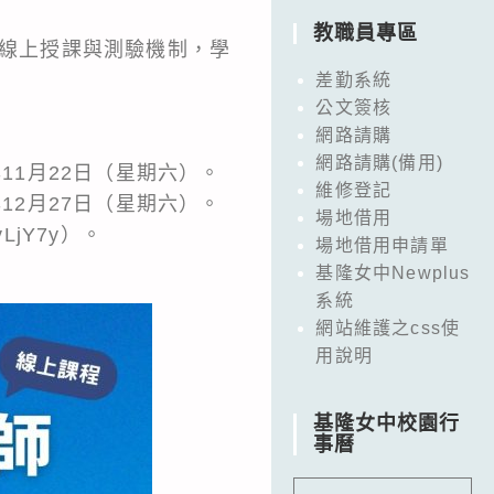
教職員專區
全線上授課與測驗機制，學
差勤系統
公文簽核
網路請購
網路請購(備用)
年11月22日（星期六）。
維修登記
年12月27日（星期六）。
場地借用
LjY7y）。
場地借用申請單
基隆女中Newplus
系統
網站維護之css使
用說明
基隆女中校園行
事曆