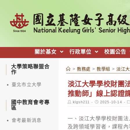
跳
轉
至
主
要
內
關於基女
行政單位
校園公告
容
大學策略聯盟合
>
教務處
>
教學組
>
淡江大
作
淡江大學學校財團法
臺北市立大學
推動師」線上認證
國中教育會考專
Post
Post
P
klgsh211
2025-10-14
author:
published:
c
區
一、淡江大學學校財團法
會考最新消息
及跨領域學習者，課程內