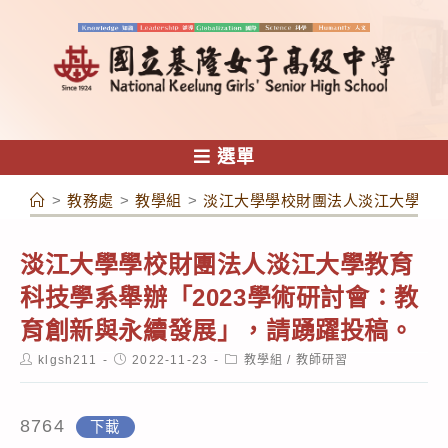
跳
轉
至
主
要
內
選單
容
>
教務處
>
教學組
>
淡江大學學校財團法人淡江大學教育
淡江大學學校財團法人淡江大學教育
科技學系舉辦「2023學術研討會：教
育創新與永續發展」，請踴躍投稿。
Post
Post
Post
klgsh211
2022-11-23
教學組
/
教師研習
author:
published:
category:
8764
下載