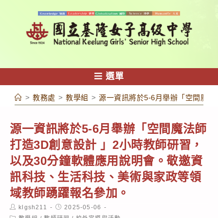
跳
轉
至
主
要
內
選單
容
>
教務處
>
教學組
>
源一資訊將於5-6月舉辦「空間魔
源一資訊將於5-6月舉辦「空間魔法師
打造3D創意設計 」2小時教師研習，
以及30分鐘軟體應用說明會。敬邀資
訊科技、生活科技、美術與家政等領
域教師踴躍報名參加。
Post
Post
klgsh211
2025-05-06
author:
published:
Post