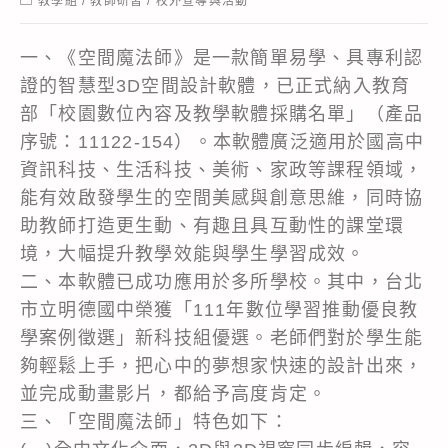
教學組
/
教師研習
/
校外宣導與活動
category:
一、《空間魔法師》是一款簡單易學、具專利認
證的智慧型3D空間設計軟體，已正式納入教育
部「校園數位內容及教學軟體採購名單」（產品
序號：11122-154）。本軟體廣泛適用於國高中
資訊科技、生活科技、美術、家政等課程領域，
能有效啟發學生的空間美感與創意思維，同時協
助教師打造更生動、有趣且具互動性的課堂環
境，大幅提升教學效能與學生學習成效。
二、本軟體已成功應用於多所學校。其中，台北
市立明德國中榮獲「111年數位學習推動優良教
學案例徵選」新科技組優選。老師們對於學生能
夠輕鬆上手，把心中的夢想家快速的設計出來，
並完成動畫影片，都給予高度肯定。
三、「空間魔法師」特色如下：