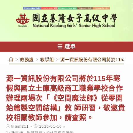
跳
轉
至
主
要
內
選單
容
>
教務處
>
教學組
>
源一資訊股份有限公司將於115年
源一資訊股份有限公司將於115年寒
假與國立土庫高級商工職業學校合作
辦理兩場次「《空間魔法師》從零開
始繪製空間結構」教 師研習，敬邀貴
校相關教師參加，請查照。
Post
Post
klgsh211
2026-01-16
author:
published:
Post