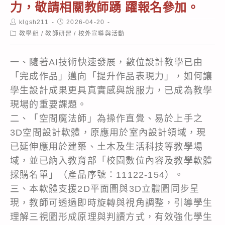
力，敬請相關教師踴 躍報名參加。
Post
Post
klgsh211
2026-04-20
author:
published:
Post
教學組
/
教師研習
/
校外宣導與活動
category:
一、隨著AI技術快速發展，數位設計教學已由
「完成作品」邁向「提升作品表現力」，如何讓
學生設計成果更具真實感與說服力，已成為教學
現場的重要課題。
二、「空間魔法師」為操作直覺、易於上手之
3D空間設計軟體，原應用於室內設計領域，現
已延伸應用於建築、土木及生活科技等教學場
域，並已納入教育部「校園數位內容及教學軟體
採購名單」（產品序號：11122-154）。
三、本軟體支援2D平面圖與3D立體圖同步呈
現，教師可透過即時旋轉與視角調整，引導學生
理解三視圖形成原理與判讀方式，有效強化學生