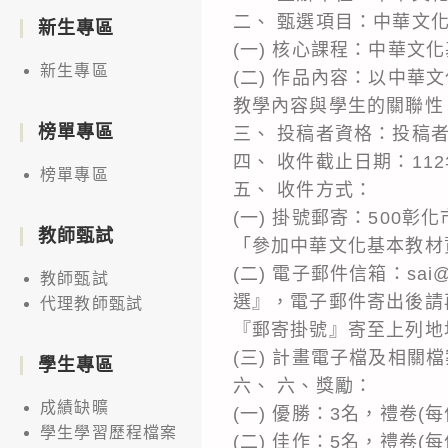
二、 甄選項目：中華文
新生專區
(一) 核心課程：中華文
新生專區
(二) 作品內容：以中
教學內容與學生的關聯性
榜單專區
三、 投稿者資格：投稿
四、 收件截止日期：112
榜單專區
五、 收件方式：
(一) 掛號郵寄：500
教師甄試
「參加中華文化基本教材
(二) 電子郵件信箱：sai
教師甄試
選』，電子郵件寄出後請再
代理教師甄試
『郵寄掛號』寄至上列地
(三) 計畫電子檔及相關檔案請
學生專區
六、 六、獎勵：
成績缺曠
(一) 優勝：3名，禮卷(
學生學習歷程檔案
(二) 佳作：5名，禮卷(