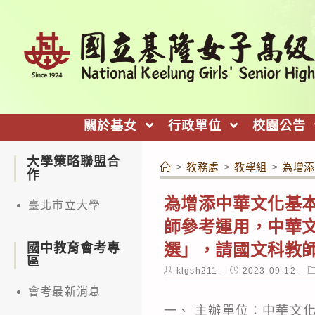
跳
轉
至
主
要
內
關於基女
行政單位
校園公告
容
大學策略聯盟合
>
教務處
>
教學組
>
為增添
作
為增添中華文化基
臺北市立大學
師參考運用，中華
選」，請國文科教
國中教育會考專
區
Post
Post
P
klgsh211
2023-09-12
author:
published:
c
會考最新消息
一、 主辦單位：中華文