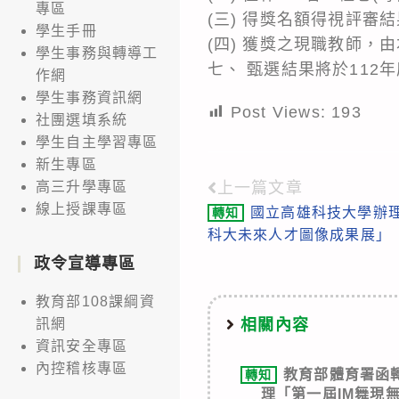
專區
(三) 得獎名額得視評審
學生手冊
(四) 獲獎之現職教師
學生事務與轉導工
七、 甄選結果將於112
作網
學生事務資訊網
Post Views:
193
社團選填系統
學生自主學習專區
新生專區
上一篇文章
高三升學專區
Read
線上授課專區
國立高雄科技大學辦
轉知
more
科大未來人才圖像成果展」
articles
政令宣導專區
教育部108課綱資
相關內容
訊網
資訊安全專區
內控稽核專區
教育部體育署函
轉知
理「第一屆IM舞現