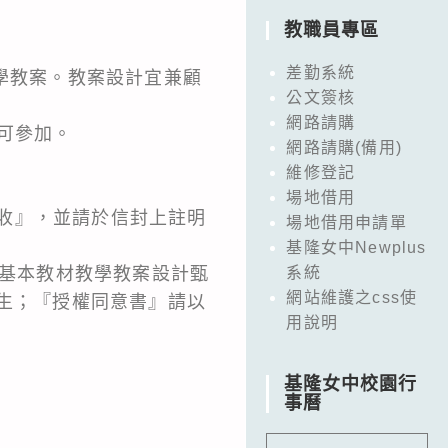
教職員專區
差勤系統
學教案。教案設計宜兼顧
公文簽核
網路請購
可參加。
網路請購(備用)
維修登記
場地借用
心收』，並請於信封上註明
場地借用申請單
基隆女中Newplus
華文化基本教材教學教案設計甄
系統
網站維護之css使
采先生；『授權同意書』請以
用說明
基隆女中校園行
事曆