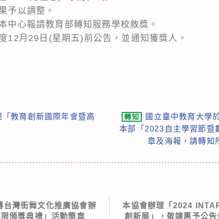
結果予以調整。
，由本中心報請教育部轉知服務學校敘獎。
年度12月29日(星期五)前公告，並通知獲獎人。
理「教育創新國際年會暨高
國立臺中教育大學於1
轉知
本部「2023自主學習節
章及海報，請轉知
轉台灣街舞文化推廣協會辦
本協會辦理「2024 INT
無限頒獎典禮」活動簡章
創新展」，敬請惠予公告