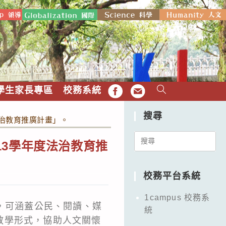
學生家長專區
校務系統
FB
EMAIL
搜尋
法治教育推廣計畫」。
Search
13學年度法治教育推
for:
校務平台系統
1campus 校務系
，可涵蓋公民、閱讀、媒
統
教學形式，協助人文關懷