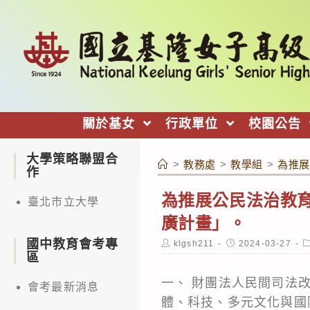
跳
轉
至
主
要
內
關於基女
行政單位
校園公告
容
大學策略聯盟合
>
教務處
>
教學組
>
為推展
作
為推展公民法治教育
臺北市立大學
廣計畫」。
國中教育會考專
Post
Post
P
klgsh211
2024-03-27
author:
published:
c
區
一、 財團法人民間司法
會考最新消息
體、科技、多元文化與國