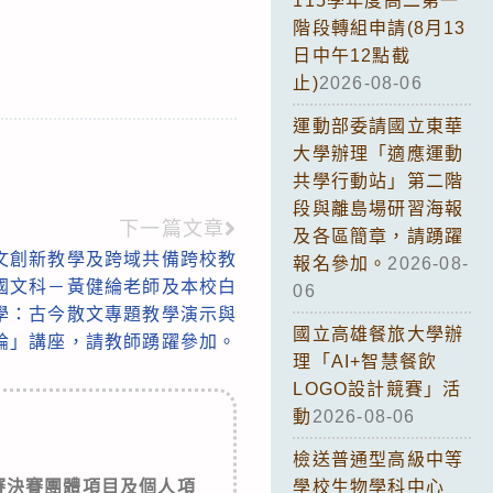
115學年度高二第一
階段轉組申請(8月13
日中午12點截
止)
2026-08-06
運動部委請國立東華
大學辦理「適應運動
共學行動站」第二階
段與離島場研習海報
下一篇文章
及各區簡章，請踴躍
文創新教學及跨域共備跨校教
報名參加。
2026-08-
國文科－黃健綸老師及本校白
06
學：古今散文專題教學演示與
國立高雄餐旅大學辦
論」講座，請教師踴躍參加。
理「AI+智慧餐飲
LOGO設計競賽」活
動
2026-08-06
檢送普通型高級中等
賽決賽團體項目及個人項
學校生物學科中心