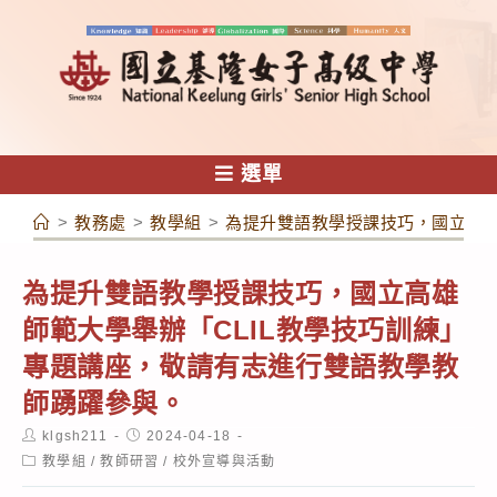
跳
轉
至
主
要
內
選單
容
>
教務處
>
教學組
>
為提升雙語教學授課技巧，國立高雄
為提升雙語教學授課技巧，國立高雄
師範大學舉辦「CLIL教學技巧訓練」
專題講座，敬請有志進行雙語教學教
師踴躍參與。
Post
Post
klgsh211
2024-04-18
author:
published:
Post
教學組
/
教師研習
/
校外宣導與活動
category: