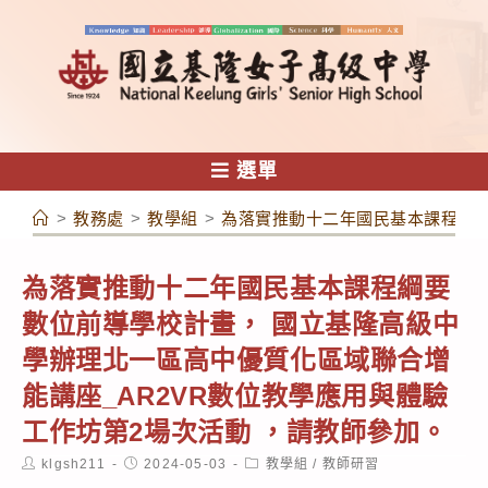
跳
轉
至
主
要
內
選單
容
>
教務處
>
教學組
>
為落實推動十二年國民基本課程綱要
為落實推動十二年國民基本課程綱要
數位前導學校計畫， 國立基隆高級中
學辦理北一區高中優質化區域聯合增
能講座_AR2VR數位教學應用與體驗
工作坊第2場次活動 ，請教師參加。
Post
Post
Post
klgsh211
2024-05-03
教學組
/
教師研習
author:
published:
category: