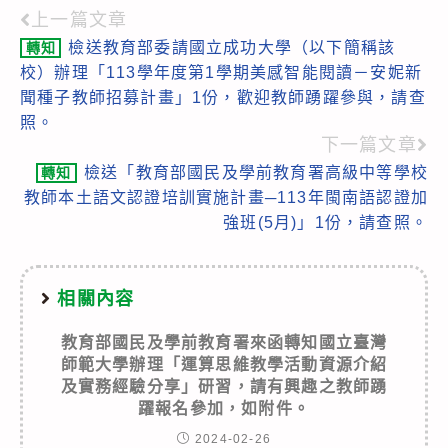
上一篇文章
Read
檢送教育部委請國立成功大學（以下簡稱該
轉知
more
校）辦理「113學年度第1學期美感智能閱讀－安妮新
articles
聞種子教師招募計畫」1份，歡迎教師踴躍參與，請查
照。
下一篇文章
檢送「教育部國民及學前教育署高級中等學校
轉知
教師本土語文認證培訓實施計畫─113年閩南語認證加
強班(5月)」1份，請查照。
相關內容
教育部國民及學前教育署來函轉知國立臺灣
師範大學辦理「運算思維教學活動資源介紹
及實務經驗分享」研習，請有興趣之教師踴
躍報名參加，如附件。
2024-02-26