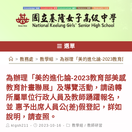
跳
轉
至
主
要
內
選單
容
>
教務處
>
教學組
>
為辦理「美的進化論-2023教育
為辦理「美的進化論-2023教育部美感
教育計畫聯展」及導覽活動，請函轉
所屬單位行政人員及教師踴躍報名，
並 惠予出席人員公(差)假登記，詳如
說明，請查照。
Post
Post
Post
klgsh211
2023-10-16
教學組
/
教師研習
author:
published:
category: