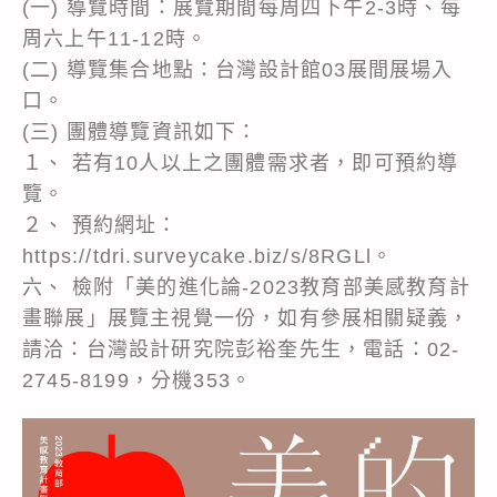
(一) 導覽時間：展覽期間每周四下午2-3時、每
周六上午11-12時。
(二) 導覽集合地點：台灣設計館03展間展場入
口。
(三) 團體導覽資訊如下：
１、 若有10人以上之團體需求者，即可預約導
覽。
２、 預約網址：
https://tdri.surveycake.biz/s/8RGLl。
六、 檢附「美的進化論-2023教育部美感教育計
畫聯展」展覽主視覺一份，如有參展相關疑義，
請洽：台灣設計研究院彭裕奎先生，電話：02-
2745-8199，分機353。