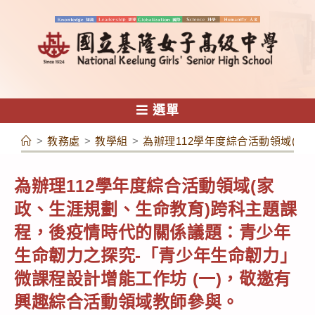
跳
轉
至
主
要
內
選單
容
>
教務處
>
教學組
>
為辦理112學年度綜合活動領域(
為辦理112學年度綜合活動領域(家
政、生涯規劃、生命教育)跨科主題課
程，後疫情時代的關係議題：青少年
生命韌力之探究-「青少年生命韌力」
微課程設計增能工作坊 (一)，敬邀有
興趣綜合活動領域教師參與。