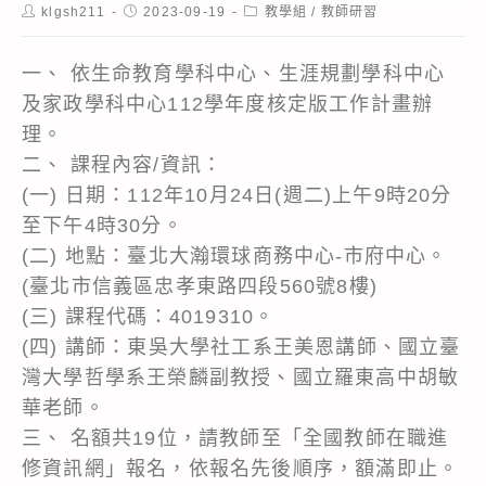
Post
Post
Post
klgsh211
2023-09-19
教學組
/
教師研習
author:
published:
category:
一、 依生命教育學科中心、生涯規劃學科中心
及家政學科中心112學年度核定版工作計畫辦
理。
二、 課程內容/資訊：
(一) 日期：112年10月24日(週二)上午9時20分
至下午4時30分。
(二) 地點：臺北大瀚環球商務中心-市府中心。
(臺北市信義區忠孝東路四段560號8樓)
(三) 課程代碼：4019310。
(四) 講師：東吳大學社工系王美恩講師、國立臺
灣大學哲學系王榮麟副教授、國立羅東高中胡敏
華老師。
三、 名額共19位，請教師至「全國教師在職進
修資訊網」報名，依報名先後順序，額滿即止。