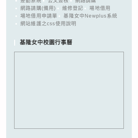
差勤系統
公文簽核
網路請購
網路請購(備用)
維修登記
場地借用
場地借用申請單
基隆女中Newplus系統
網站維護之css使用說明
基隆女中校園行事曆