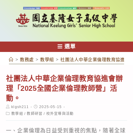
跳
轉
至
主
要
內
選單
容
>
教務處
>
教學組
>
社團法人中華企業倫理教育協進會辦
社團法人中華企業倫理教育協進會辦
理「2025全國企業倫理教師營」活
動。
Post
Post
klgsh211
2025-05-15
author:
published:
Post
教學組
/
教師研習
/
校外宣導與活動
category:
一、企業倫理為日益受到重視的焦點，隨著全球