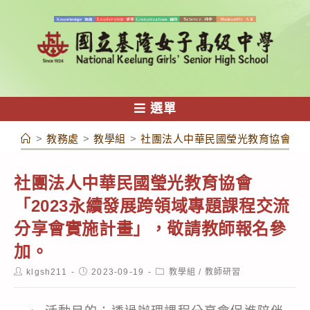
跳
轉
至
主
要
內
選單
容
>
教務處
>
教學組
>
社團法人中華民國瑩光教育協會「2
社團法人中華民國瑩光教育協會
「2023永續發展跨領域專題課程交流
分享會實施計畫」，敬請教師報名參
加。
Post
Post
Post
klgsh211
2023-09-19
教學組
/
教師研習
author:
published:
category: